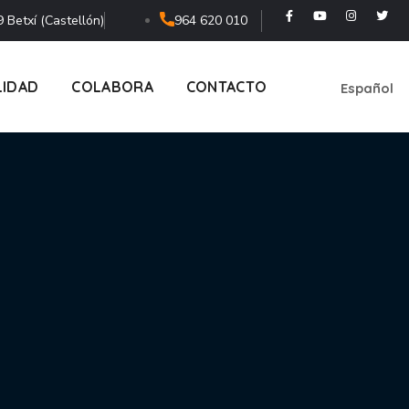
 Betxí (Castellón)
964 620 010
LIDAD
COLABORA
CONTACTO
Español