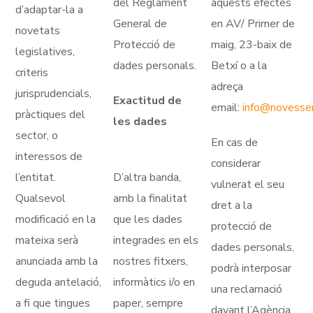
del Reglament
aquests efectes
d’adaptar-la a
General de
en AV/ Primer de
novetats
Protecció de
maig, 23-baix de
legislatives,
dades personals.
Betxí o a la
criteris
adreça
jurisprudencials,
Exactitud de
email:
info@novesse
pràctiques del
les dades
sector, o
En cas de
interessos de
considerar
l’entitat.
D’altra banda,
vulnerat el seu
Qualsevol
amb la finalitat
dret a la
modificació en la
que les dades
protecció de
mateixa serà
integrades en els
dades personals,
anunciada amb la
nostres fitxers,
podrà interposar
deguda antelació,
informàtics i/o en
una reclamació
a fi que tingues
paper, sempre
davant l’Agència