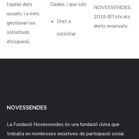
l’opinió dels
Dades, i que són:
NOVESSENDES,
usuaris, i a més,
2018 ©Tots els
Dret a
gestionar les
drets reservats
sol·licituds
sol·licitar
d’ocupació,
NOVESSENDES
La Fundació
Novessendes
és una fundació cívica que
treballa en nombroses iniciatives de participació social