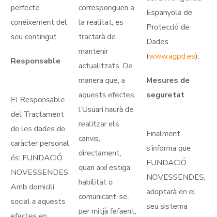
perfecte
corresponguen a
Espanyola de
coneixement del
la realitat, es
Protecció de
seu contingut.
tractarà de
Dades
mantenir
(
www.agpd.es
).
Responsable
actualitzats. De
manera que, a
Mesures de
aquests efectes,
seguretat
El Responsable
l’Usuari haurà de
del Tractament
realitzar els
de les dades de
Finalment
canvis,
caràcter personal
s’informa que
directament,
és: FUNDACIÓ
FUNDACIÓ
quan així estiga
NOVESSENDES
NOVESSENDES,
habilitat o
Amb domicili
adoptarà en el
comunicant-se,
social a aquests
seu sistema
per mitjà fefaent,
efectes en