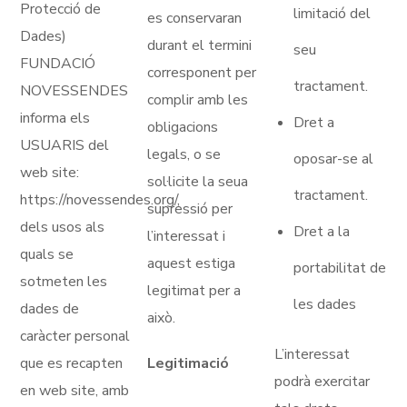
Protecció de
limitació del
es conservaran
Dades)
durant el termini
seu
FUNDACIÓ
corresponent per
tractament.
NOVESSENDES
complir amb les
informa els
Dret a
obligacions
USUARIS del
legals, o se
oposar-se al
web site:
sol·licite la seua
tractament.
https://novessendes.org/,
supressió per
dels usos als
Dret a la
l’interessat i
quals se
aquest estiga
portabilitat de
sotmeten les
legitimat per a
les dades
dades de
això.
caràcter personal
L’interessat
que es recapten
Legitimació
podrà exercitar
en web site, amb