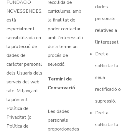
FUNDACIÓ
recollida de
dades
NOVESSENDES,
currículums, amb
personals
està
la finalitat de
especialment
poder contactar
relatives a
sensibilitzada en
amb l’interessat i
l’interessat.
la protecció de
dur a terme un
Dret a
dades de
procés de
caràcter personal
selecció.
sol·licitar la
dels Usuaris dels
seua
Termini de
serveis del web
Conservació
rectificació o
site. Mitjançant
la present
supressió.
Política de
Les dades
Dret a
Privacitat (o
personals
sol·licitar la
Política de
proporcionades