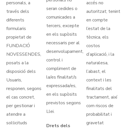
personals no
personals, a
accés no
seran cedides o
través dels
autoritzat; tenint
comunicades a
diferents
en compte
tercers, excepte
formularis
l’estat de la
en els supòsits
propietat de
tècnica, els
necessaris per al
FUNDACIÓ
costos
desenvolupament,
NOVESSENDES,
d’aplicació, i la
control i
posats a la
naturalesa,
compliment de
disposició dels
l’abast, el
la/es finalitat/s
Usuaris,
context i les
expressada/es,
responen, segons
finalitats del
en els supòsits
el cas concret,
tractament, així
previstos segons
per gestionar i
com riscos de
Llei.
atendre a
probabilitat i
sol·licituds
gravetat
Drets dels