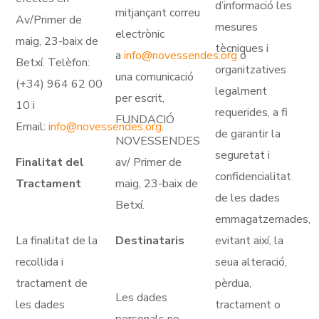
d’informació les
mitjançant correu
Av/Primer de
mesures
electrònic
maig, 23-baix de
tècniques i
a
info@novessendes.org
o
Betxí. Telèfon:
organitzatives
una comunicació
(+34) 964 62 00
legalment
per escrit,
10 i
requerides, a fi
FUNDACIÓ
Email:
info@novessendes.org
.
de garantir la
NOVESSENDES
seguretat i
Finalitat del
av/ Primer de
confidencialitat
Tractament
maig, 23-baix de
de les dades
Betxí.
emmagatzemades,
La finalitat de la
Destinataris
evitant així, la
recollida i
seua alteració,
tractament de
pèrdua,
Les dades
les dades
tractament o