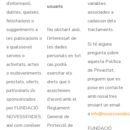
d’informació,
variables
usuaris
dubtes, queixes,
associades a
felicitacions o
cadascun dels
suggeriments a
No obstant això,
tractaments.
les publicacions o
l’interessat de
Si té alguna
a qualssevol
les dades
pregunta sobre
serveis o
personals en tot
aquesta Política
activitats, actes
cas podrà
de Privacitat,
o esdeveniments
exercitar els
preguem que es
prestats, oferts,
drets que li
pose en contacte
patrocinats i/o
assisteixen,
amb nosaltres
sponsorizados
d’acord amb el
enviant un email
per FUNDACIÓ
Reglament
a
info@novessendes
NOVESSENDES,
General de
així com conéixer
Protecció de
FUNDACIÓ