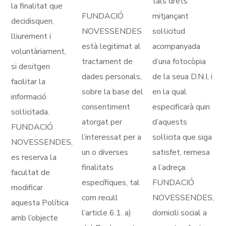
tals drets
la finalitat que
FUNDACIÓ
mitjançant
decidisquen,
NOVESSENDES
sol·licitud
lliurement i
està legitimat al
acompanyada
voluntàriament,
tractament de
d’una fotocòpia
si desitgen
dades personals,
de la seua D.N.I, i
facilitar la
sobre la base del
en la qual
informació
consentiment
especificarà quin
sol·licitada.
atorgat per
d’aquests
FUNDACIÓ
l’interessat per a
sol·licita que siga
NOVESSENDES,
un o diverses
satisfet, remesa
es reserva la
finalitats
a l’adreça:
facultat de
específiques, tal
FUNDACIÓ
modificar
com recull
NOVESSENDES,
aquesta Política
l’article 6.1. a)
domicili social a
amb l’objecte