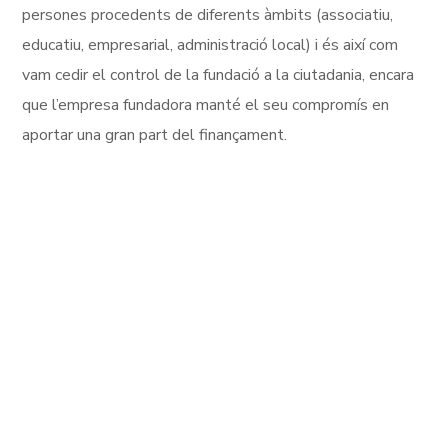
persones procedents de diferents àmbits (associatiu,
educatiu, empresarial, administració local) i és així com
vam cedir el control de la fundació a la ciutadania, encara
que l’empresa fundadora manté el seu compromís en
aportar una gran part del finançament.
Es crea la
Fundació
Novessendes
de
la mà de l'empresa
Cartonajes de la