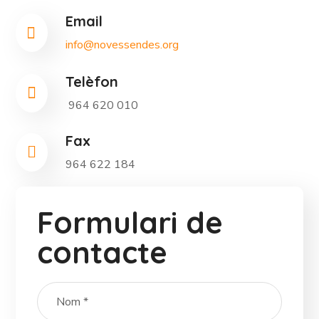
Email
info@novessendes.org
Telèfon
964 620 010
Fax
964 622 184
Formulari de
contacte