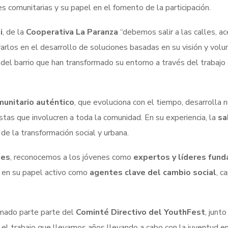
s comunitarias y su papel en el fomento de la participación.
i
, de la
Cooperativa La Paranza
“debemos salir a las calles, ac
rarlos en el desarrollo de soluciones basadas en su visión y volu
del barrio que han transformado su entorno a través del trabajo 
munitario auténtico
, que evoluciona con el tiempo, desarrolla
tas que involucren a toda la comunidad. En su experiencia, la
sa
de la transformación social y urbana.
des
, reconocemos a los jóvenes como
expertos y líderes fun
 en su papel activo como
agentes clave del cambio social
, c
rmado parte parte del
Cominté Directivo del YouthFest
, junt
el trabajo que llevamos años llevando a cabo con la juventud e