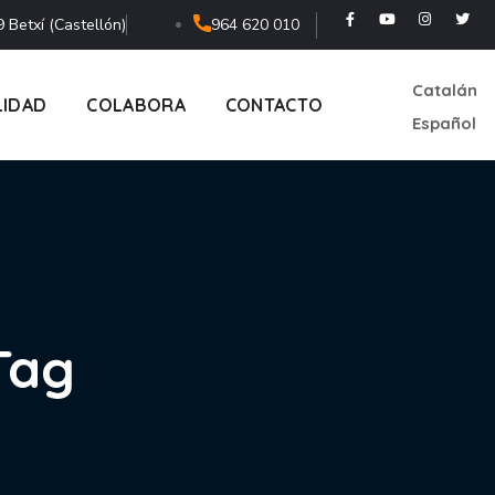
 Betxí (Castellón)
964 620 010
Catalán
LIDAD
COLABORA
CONTACTO
Español
Tag