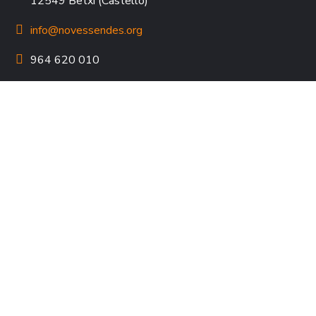
12549 Betxí (Castelló)
info@novessendes.org
964 620 010
964 622 184
HORARIO ATENCIÓN AL PÚBLICO
L – J
de 9:00 a 14:00 i de 15:00 a 16:30h
V
de 9:00 a 14:00h
COLABORA
REDES SOCIALES