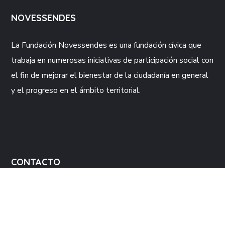
NOVESSENDES
La Fundación
Novessendes
es una fundación cívica que
trabaja en numerosas iniciativas de participación social con
el fin de mejorar el bienestar de la ciudadanía en general
y el progreso en el ámbito territorial.
CONTACTO
Av. Primer de Maig, 23 baix
12549 Betxí (Castelló)