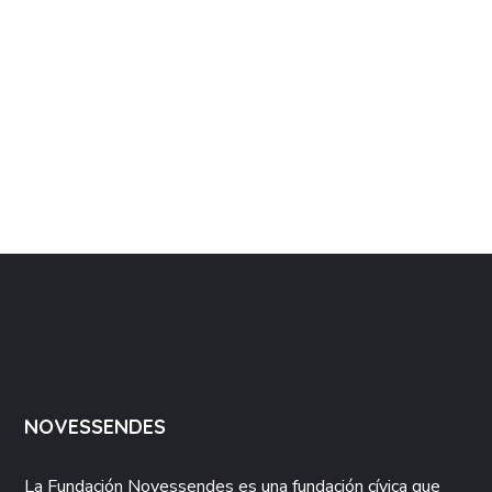
NOVESSENDES
La Fundación
Novessendes
es una fundación cívica que