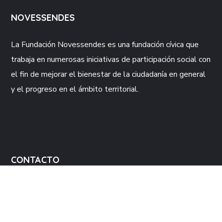
NOVESSENDES
La Fundación
Novessendes
es una fundación cívica que
trabaja en numerosas iniciativas de participación social con
el fin de mejorar el bienestar de la ciudadanía en general
y el progreso en el ámbito territorial.
CONTACTO
Av. Primer de Maig, 23 baix
12549 Betxí (Castelló)