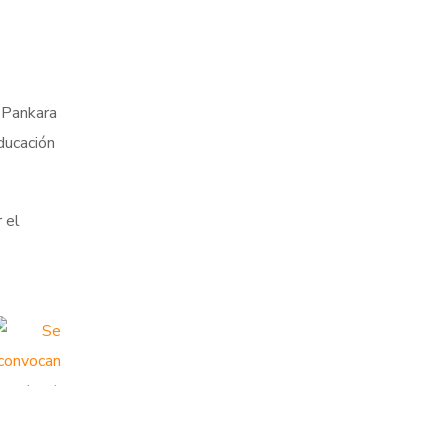
 Pankara
ducación
 el