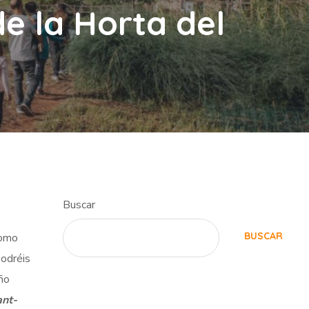
de la Horta del
Buscar
BUSCAR
como
podréis
ño
ant-