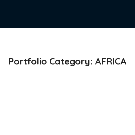
Clean Water
Portfolio Category:
AFRICA
#AFRICA