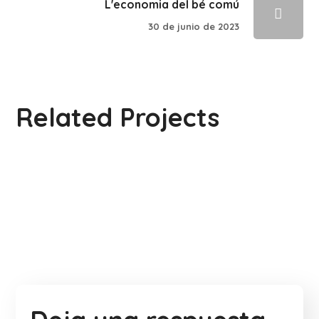
L'economia del bé comú
30 de junio de 2023
Children in Africa
Related Projects
Clean Water
#AFRICA
Dads in Africa
#AFRICA
#AFRICA