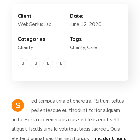
Client:
Date:
WebGeniusLab
June 12, 2020
Categories:
Tags:
Charity
Charity
, Care
ed tempus urna et pharetra. Rutrum tellus
S
pellentesque eu tincidunt tortor aliquam
nulla. Porta nib venenatis cras sed felis eget velit
aliquet. Iaculis urna id volutpat lacus laoreet. Quis
eleifend qumat sagittis nisl rhoncus.
Tincidunt nunc