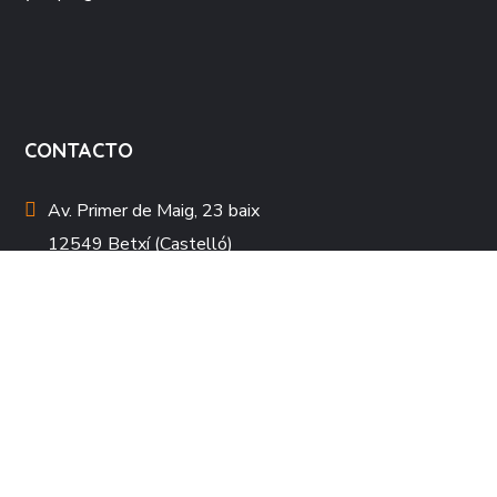
CONTACTO
Av. Primer de Maig, 23 baix
12549 Betxí (Castelló)
info@novessendes.org
964 620 010
964 622 184
HORARIO ATENCIÓN AL PÚBLICO