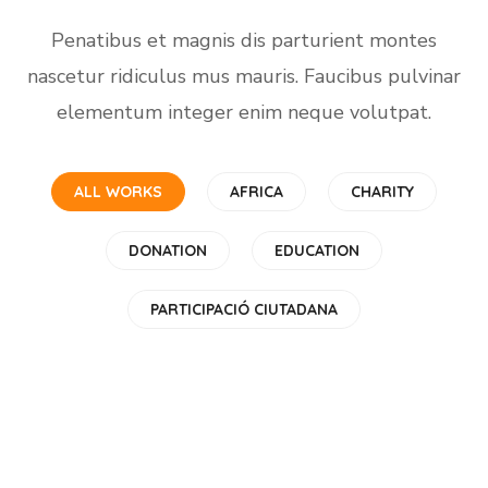
Penatibus et magnis dis parturient montes
nascetur ridiculus mus mauris. Faucibus pulvinar
elementum integer enim neque volutpat.
ALL WORKS
AFRICA
CHARITY
DONATION
EDUCATION
Little Help
Children in Africa
PARTICIPACIÓ CIUTADANA
#CHARITY
Gift an Education
#AFRICA
Clean Water
#EDUCATION
Online Donation
#AFRICA
Dads in Africa
#DONATION
Life Better
#AFRICA