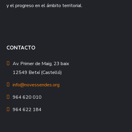
y el progreso en el ámbito territorial.
CONTACTO
Av. Primer de Maig, 23 baix
12549 Betxí (Castelló)
info@novessendes.org
964 620 010
964 622 184