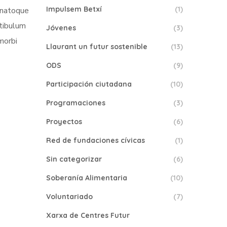
Impulsem Betxí
(1)
s natoque
stibulum
Jóvenes
(3)
morbi
Llaurant un futur sostenible
(13)
ODS
(9)
Participación ciutadana
(10)
Programaciones
(3)
Proyectos
(6)
Red de fundaciones cívicas
(1)
Sin categorizar
(6)
Soberanía Alimentaria
(10)
Voluntariado
(7)
Xarxa de Centres Futur