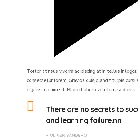
Tortor at risus viverra adipiscing at in tellus integ
consectetur lorem. Gravida quis blandit turpis cursus
dignissim enim sit. Blandit libero volutpat sed cras
There are no secrets to succ
and learning failure.nn
– OLIVER SANDERO