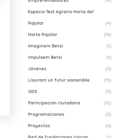
Emprenendedores
(4)
Espacio Test Agrario Horta del
Rajolar
(4)
Horta Rajolar
(18)
Imaginem Betxí
(1)
Impulsem Betxí
(1)
Jóvenes
(3)
Llaurant un futur sostenible
(13)
ODS
(9)
Participación ciutadana
(10)
Programaciones
(3)
Proyectos
(6)
Red de fundaciones cívicas
(1)