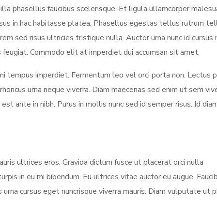
a phasellus faucibus scelerisque. Et ligula ullamcorper malesu
rsus in hac habitasse platea. Phasellus egestas tellus rutrum tel
m sed risus ultricies tristique nulla. Auctor urna nunc id cursus
sus feugiat. Commodo elit at imperdiet dui accumsan sit amet.
 mi tempus imperdiet. Fermentum leo vel orci porta non. Lectus p
s rhoncus urna neque viverra. Diam maecenas sed enim ut sem viv
est ante in nibh. Purus in mollis nunc sed id semper risus. Id dia
ris ultrices eros. Gravida dictum fusce ut placerat orci nulla
urpis in eu mi bibendum. Eu ultrices vitae auctor eu augue. Fauci
s urna cursus eget nuncrisque viverra mauris. Diam vulputate ut 