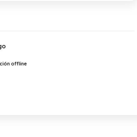
go
ión offline