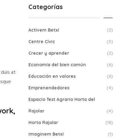
Categorías
Activem Betxí
(2)
Centre Cívic
(5)
Crecer y aprender
(2)
Economía del bien común
(6)
 duis at
Educación en valores
(6)
tesque
Emprenendedores
(4)
Espacio Test Agrario Horta del
work,
Rajolar
(4)
Horta Rajolar
(18)
Imaginem Betxí
(1)