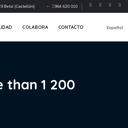
9 Betxí (Castellón)
964 620 010
LIDAD
COLABORA
CONTACTO
Español
e than 1 200