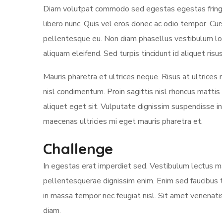
Diam volutpat commodo sed egestas egestas fringill
libero nunc. Quis vel eros donec ac odio tempor. Cu
pellentesque eu. Non diam phasellus vestibulum lore
aliquam eleifend. Sed turpis tincidunt id aliquet ri
Mauris pharetra et ultrices neque. Risus at ultrices
nisl condimentum. Proin sagittis nisl rhoncus matti
aliquet eget sit. Vulputate dignissim suspendisse in 
maecenas ultricies mi eget mauris pharetra et.
Challenge
In egestas erat imperdiet sed. Vestibulum lectus mau
pellentesquerae dignissim enim. Enim sed faucibus t
in massa tempor nec feugiat nisl. Sit amet venenati
diam.