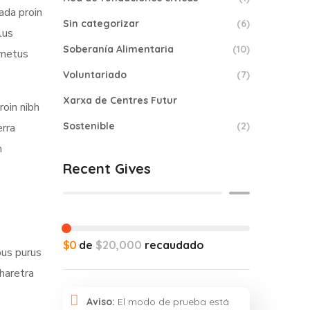
ada proin
Sin categorizar
(6)
lus
Soberanía Alimentaria
(10)
 metus
Voluntariado
(7)
Xarxa de Centres Futur
roin nibh
Sostenible
(2)
erra
m
Recent Gives
$0
de
$20,000
recaudado
bus purus
pharetra
Aviso:
El modo de prueba está