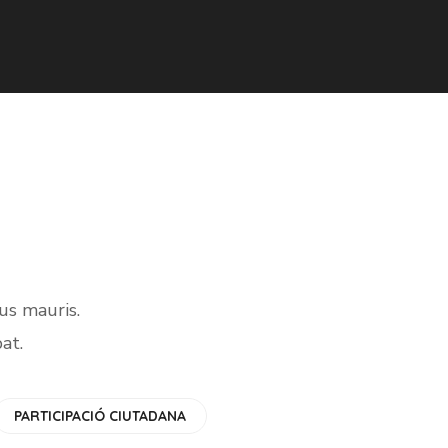
us mauris.
at.
Gift an
Education
Building
a
PARTICIPACIÓ CIUTADANA
#EDUCATION