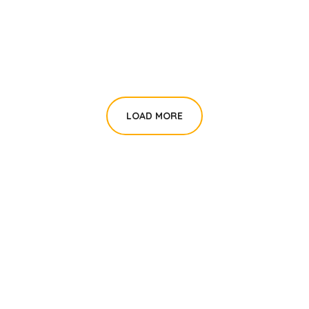
Education
DONATION
#AFRICA
#EDUCATION
LOAD MORE