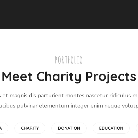
PORTFOLIO
Meet Charity Projects
 et magnis dis parturient montes nascetur ridiculus m
ucibus pulvinar elementum integer enim neque volutp
Children in
Online
Africa
School
Donation
Dads in Afric
A
CHARITY
DONATION
EDUCATION
#AFRICA