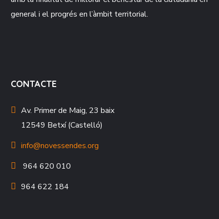
general i el progrés en l’àmbit territorial.
CONTACTE
Av. Primer de Maig, 23 baix
12549 Betxí (Castelló)
info@novessendes.org
964 620 010
964 622 184