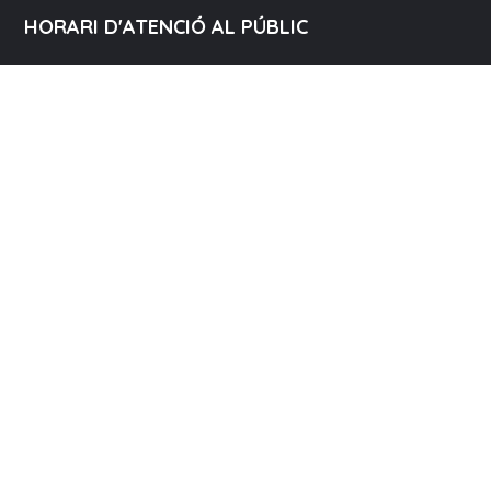
HORARI D'ATENCIÓ AL PÚBLIC
DLL – DJ
de 9:00 a 14:00 i de 15:00 a 16:30h
DV
de 9:00 a 14:00h
COL·LABORA
XARXES SOCIALS
Avís Legal