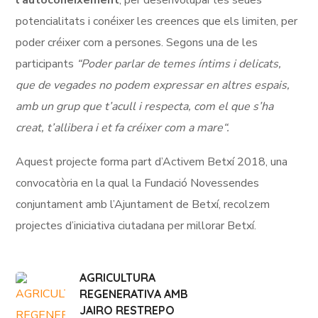
l’autoconeixement
, per desenvolupar les seues
potencialitats i conéixer les creences que els limiten, per
poder créixer com a persones. Segons una de les
participants
“Poder parlar de temes íntims i delicats,
que de vegades no podem expressar en altres espais,
amb un grup que t’acull i respecta, com el que s’ha
creat, t’allibera i et fa créixer com a mare
“.
Aquest projecte forma part d’
Activem
Betxí 2018, una
convocatòria en la qual la Fundació
Novessendes
conjuntament amb l’Ajuntament de Betxí, recolzem
projectes d’iniciativa ciutadana per millorar Betxí.
AGRICULTURA
REGENERATIVA AMB
JAIRO RESTREPO