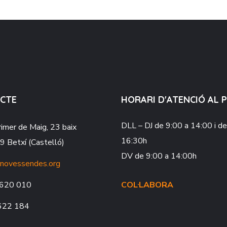
CTE
HORARI D'ATENCIÓ AL 
DLL – DJ
de 9:00 a 14:00 i d
rimer de Maig, 23 baix
16:30h
 Betxí (Castelló)
DV
de 9:00 a 14:00h
novessendes.org
620 010
COL·LABORA
622 184