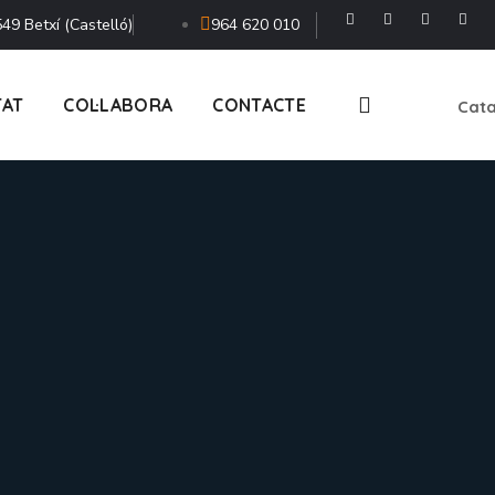
49 Betxí (Castelló)
964 620 010
TAT
COL·LABORA
CONTACTE
Cata