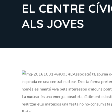
EL CENTRE CÍV
ALS JOVES
L’Associació l’Espurna 
inspirada en una central nuclear. D’esta forma preten
només es manté viva pels interessos d’alguns políti
La nuclear és una energia obsoleta, fàcilment subst
realitzar ells mateixos una festa no no-consumista p
Betxí.