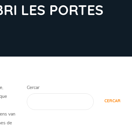
BRI LES PORTES
e,
Cercar
 que
CERCAR
vens van
nes de