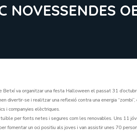
IC NOVESSENDES O
de Betxí va organitzar una festa Halloween el passat 31 d’octubr
en divertir-se i realitzar una reflexió contra una energia “zombi”,
cs i companyies elèctriques.
ituïble per fonts netes i segures com les renovables. Uns 11 jó
er fomentar un oci positiu als joves i van assistir unes 70 perso