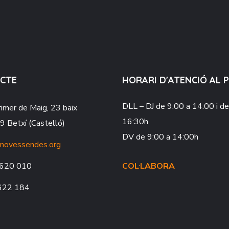
CTE
HORARI D'ATENCIÓ AL 
DLL – DJ
de 9:00 a 14:00 i d
rimer de Maig, 23 baix
16:30h
 Betxí (Castelló)
DV
de 9:00 a 14:00h
novessendes.org
620 010
COL·LABORA
622 184