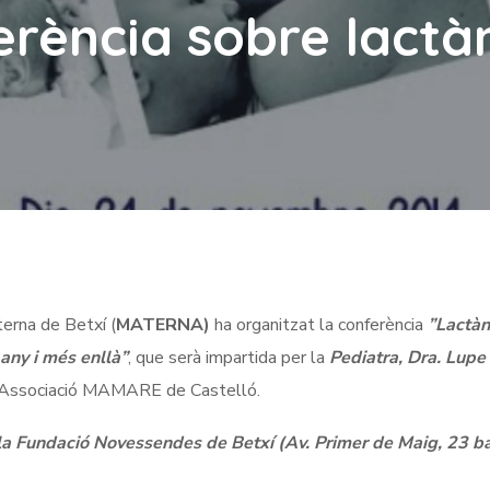
erència sobre lactà
terna de Betxí (
MATERNA)
ha organitzat la conferència
”Lactàn
any i més enllà”
, que serà impartida per la
Pediatra, Dra. Lupe
 l’Associació MAMARE de Castelló.
la Fundació Novessendes de Betxí (Av. Primer de Maig, 23 ba