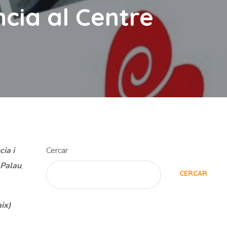
ncia al Centre
cia i
Cercar
 Palau
,
CERCAR
ix)