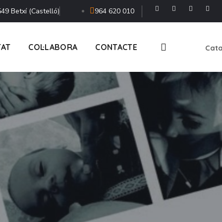
49 Betxí (Castelló)
964 620 010
TAT
COL·LABORA
CONTACTE
Cata