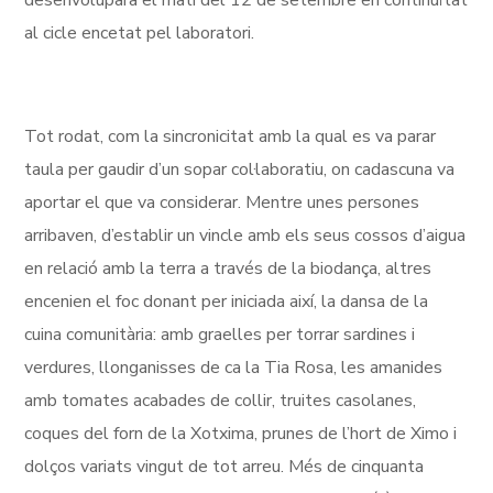
desenvoluparà el matí del 12 de setembre en continuïtat
al cicle encetat pel laboratori.
Tot rodat, com la sincronicitat amb la qual es va parar
taula per gaudir d’un sopar col·laboratiu, on cadascuna va
aportar el que va considerar. Mentre unes persones
arribaven, d’establir un vincle amb els seus cossos d’aigua
en relació amb la terra a través de la biodança, altres
encenien el foc donant per iniciada així, la dansa de la
cuina comunitària: amb graelles per torrar sardines i
verdures, llonganisses de ca la Tia Rosa, les amanides
amb tomates acabades de collir, truites casolanes,
coques del forn de la Xotxima, prunes de l’hort de Ximo i
dolços variats vingut de tot arreu. Més de cinquanta