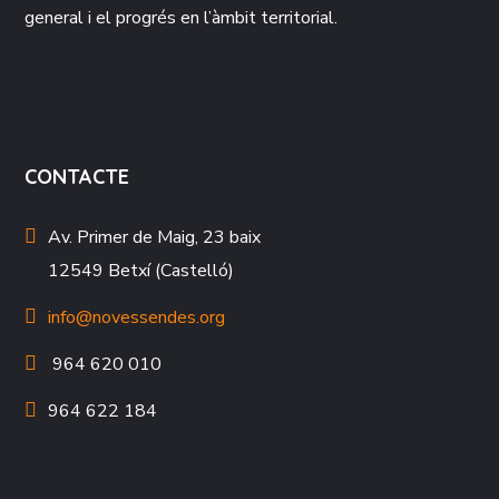
general i el progrés en l’àmbit territorial.
CONTACTE
Av. Primer de Maig, 23 baix
12549 Betxí (Castelló)
info@novessendes.org
964 620 010
964 622 184