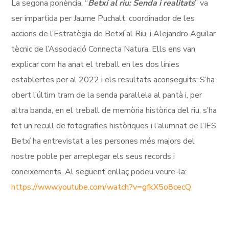
La segona ponència, “
Betxí al riu: Senda i realitats
” va
ser impartida per Jaume Puchalt, coordinador de les
accions de l’Estratègia de Betxí al Riu, i Alejandro Aguilar
tècnic de l’Associació Connecta Natura. Ells ens van
explicar com ha anat el treball en les dos línies
establertes per al 2022 i els resultats aconseguits: S’ha
obert l’últim tram de la senda paral·lela al pantà i, per
altra banda, en el treball de memòria històrica del riu, s’ha
fet un recull de fotografies històriques i l’alumnat de l’IES
Betxí ha entrevistat a les persones més majors del
nostre poble per arreplegar els seus records i
coneixements. Al següent enllaç podeu veure-la:
https://www.youtube.com/watch?v=gfkX5o8cecQ