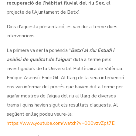
recuperació de l’hàbitat fluvial del riu Sec
, el
projecte de l’Ajuntament de Betxí.
Dins d’aquesta presentació, es van dur a terme dues
intervencions:
La primera va ser la ponència “
Betxí al riu: Estudi i
anàlisi de qualitat de l’aigua
” duta a terme pels
investigadors de la Universitat Politècnica de València:
Enrique Asensí i Enric Gil. Al llarg de la seua intervenció
ens van informar del procés que havien dut a terme per
agafar mostres de l’aigua del riu al llarg de diversos
trams i quins havien sigut els resultats d’aquests. Al
següent enllaç podeu veure-la:
https://www.youtube.com/watch?v=000vzvZpt7E