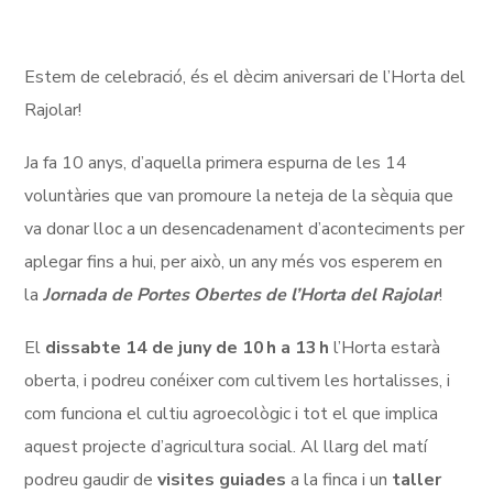
Estem de celebració, és el dècim aniversari de l’Horta del
Rajolar!
Ja fa 10 anys, d’aquella primera espurna de les 14
voluntàries que van promoure la neteja de la sèquia que
va donar lloc a un desencadenament d’aconteciments per
aplegar fins a hui, per això, un any més vos esperem en
la
Jornada de Portes Obertes de l’Horta del Rajolar
!
El
dissabte 14 de juny de 10 h a 13 h
l’Horta estarà
oberta, i podreu conéixer com cultivem les hortalisses, i
com funciona el cultiu agroecològic i tot el que implica
aquest projecte d’agricultura social. Al llarg del matí
podreu gaudir de
visites guiades
a la finca i un
taller