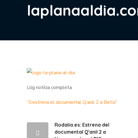
laplanaaldia.co
Llig notícia completa:
“S’estrena el documental Q’anil 2 a Betxí”
Rodalia.es: Estrena del
documental Q'anil 2 a