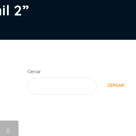
il 2”
Cercar
CERCAR