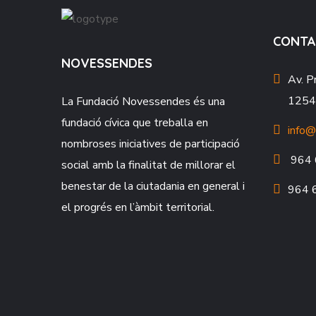
CONTA
NOVESSENDES
Av. P
12549
La Fundació
Novessendes
és una
fundació cívica que treballa en
info@
nombroses iniciatives de participació
964 
social amb la finalitat de millorar el
benestar de la ciutadania en general i
964 
el progrés en l’àmbit territorial.