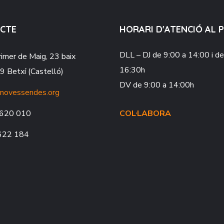
CTE
HORARI D'ATENCIÓ AL 
DLL – DJ
de 9:00 a 14:00 i d
rimer de Maig, 23 baix
16:30h
 Betxí (Castelló)
DV
de 9:00 a 14:00h
novessendes.org
620 010
COL·LABORA
622 184