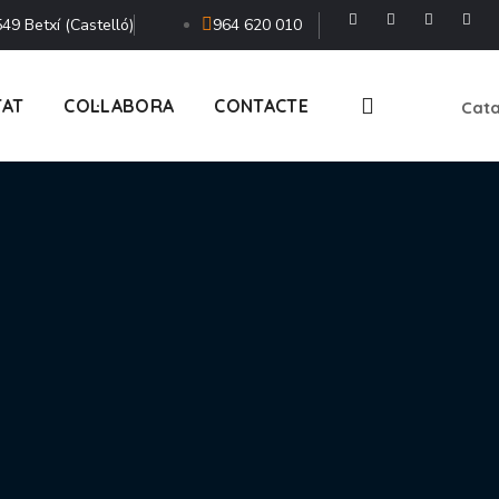
49 Betxí (Castelló)
964 620 010
TAT
COL·LABORA
CONTACTE
Cata