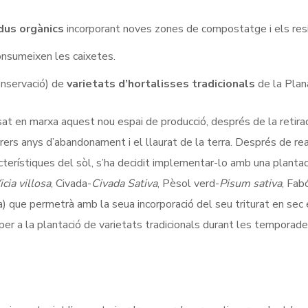
dus orgànics
incorporant noves zones de compostatge i els res
onsumeixen les caixetes.
conservació) de
varietats d’hortalisses tradicionals
de la Plan
sat en marxa aquest nou espai de producció, després de la retira
rers anys d’abandonament i el llaurat de la terra. Després de rea
acterístiques del sòl, s’ha decidit implementar-lo amb una plantac
icia villosa
, Civada-
Civada Sativa
, Pèsol verd-
Pisum sativa
, Fab
) que permetrà amb la seua incorporació del seu triturat en sec 
u per a la plantació de varietats tradicionals durant les temporad