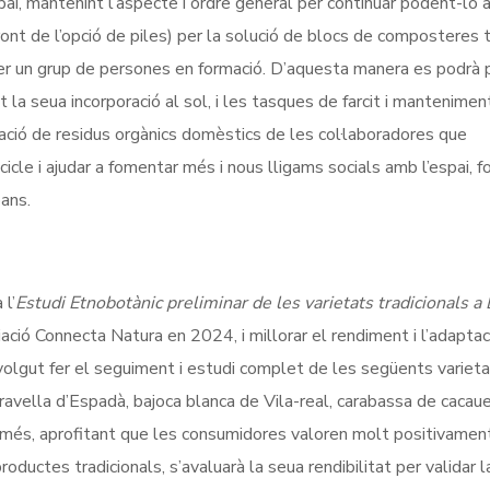
spai, mantenint l’aspecte i ordre general per continuar podent-lo a
front de l’opció de piles) per la solució de blocs de composteres
er un grup de persones en formació. D’aquesta manera es podrà p
 la seua incorporació al sol, i les tasques de farcit i mantenimen
ació de residus orgànics domèstics de les col·laboradores que
icle i ajudar a fomentar més i nous lligams socials amb l’espai,
bans.
 l’
Estudi Etnobotànic preliminar de les varietats tradicionals a 
ciació Connecta Natura en 2024, i millorar el rendiment i l’adaptac
a volgut fer el seguiment i estudi complet de les següents variet
ravella d’Espadà, bajoca blanca de Vila-real, carabassa de cacaue
A més, aprofitant que les consumidores valoren molt positivament
productes tradicionals, s’avaluarà la seua rendibilitat per validar 