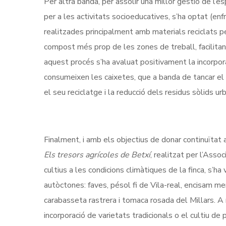
Per altra banda, per assolir una millor gestió de l’e
per a les activitats socioeducatives, s’ha optat (en
realitzades principalment amb materials reciclats p
compost més prop de les zones de treball, facilitant
aquest procés s’ha avaluat positivament la incorpor
consumeixen les caixetes, que a banda de tancar el c
el seu reciclatge i la reducció dels residus sòlids ur
Finalment, i amb els objectius de donar continuïtat a
Els tresors agrícoles de Betxí
, realitzat per l’Asso
cultius a les condicions climàtiques de la finca, s’h
autòctones: faves, pésol fi de Vila-real, encisam me
carabasseta rastrera i tomaca rosada del Millars. 
incorporació de varietats tradicionals o el cultiu de 