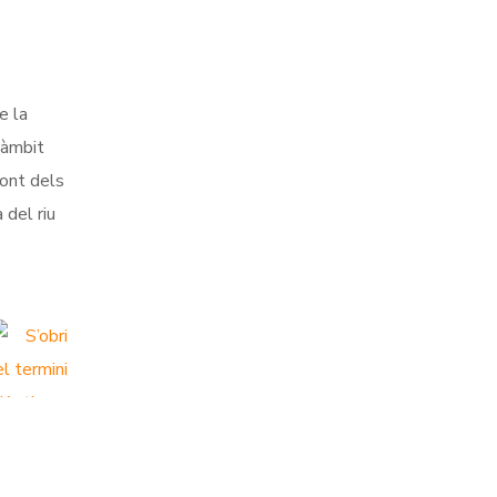
e la
’àmbit
ront dels
 del riu