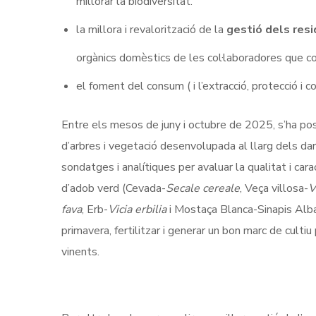
millorar la biodiversitat.
la millora i revalorització de la
gestió dels resi
orgànics domèstics de les col·laboradores que c
el foment del consum ( i l’extracció, protecció i 
Entre els mesos de juny i octubre de 2025, s’ha po
d’arbres i vegetació desenvolupada al llarg dels dar
sondatges i analítiques per avaluar la qualitat i car
d’adob verd (Cevada-
Secale cereale
, Veça villosa-
V
fava
, Erb-
Vicia erbilia
i Mostaça Blanca-Sinapis Alba
primavera, fertilitzar i generar un bon marc de culti
vinents.