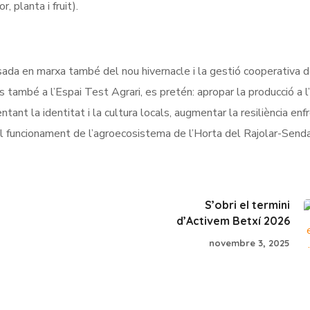
r, planta i fruit).
sada en marxa també del nou hivernacle i la gestió cooperativa d
s també a l’Espai Test Agrari, es pretén: apropar la producció a l
ntant la identitat i la cultura locals, augmentar la resiliència enf
iva el funcionament de l’agroecosistema de l’Horta del Rajolar-Senda
S’obri el termini
d’Activem Betxí 2026
novembre 3, 2025