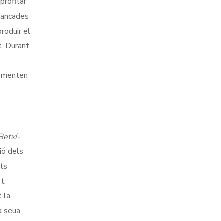
profitar
 tancades
roduir el
t. Durant
 fomenten
Betxí-
ió dels
ats
t,
 la
la seua