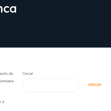
nca
ravés de
Cercar
lenciana.
CERCAR
s a