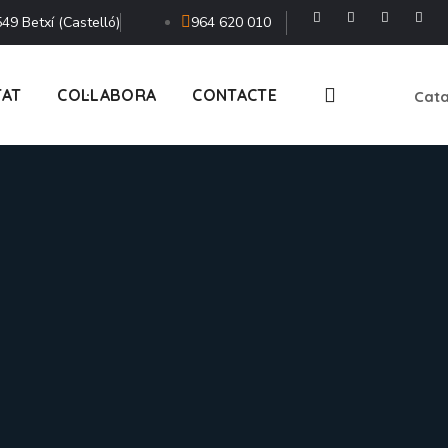
49 Betxí (Castelló)
964 620 010
TAT
COL·LABORA
CONTACTE
Cata