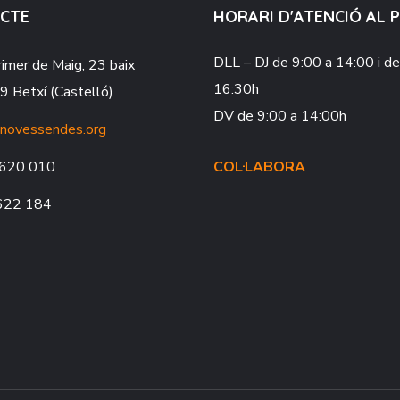
CTE
HORARI D'ATENCIÓ AL 
DLL – DJ
de 9:00 a 14:00 i d
rimer de Maig, 23 baix
16:30h
 Betxí (Castelló)
DV
de 9:00 a 14:00h
novessendes.org
620 010
COL·LABORA
622 184