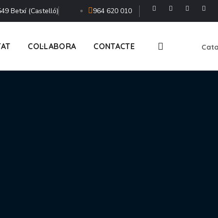
49 Betxí (Castelló)
964 620 010
TAT
COL·LABORA
CONTACTE
Cata