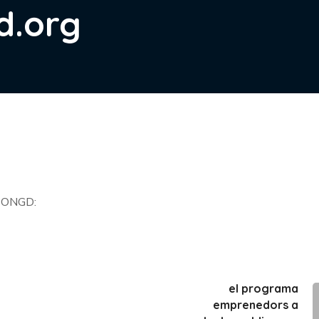
d.org
es ONGD:
el programa
emprenedors a