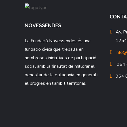
CONTA
NOVESSENDES
Av. P
12549
La Fundació
Novessendes
és una
fundació cívica que treballa en
info@
nombroses iniciatives de participació
964 
social amb la finalitat de millorar el
benestar de la ciutadania en general i
964 
el progrés en l’àmbit territorial.