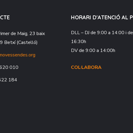
CTE
HORARI D'ATENCIÓ AL 
DLL – DJ
de 9:00 a 14:00 i d
rimer de Maig, 23 baix
16:30h
 Betxí (Castelló)
DV
de 9:00 a 14:00h
novessendes.org
620 010
COL·LABORA
622 184