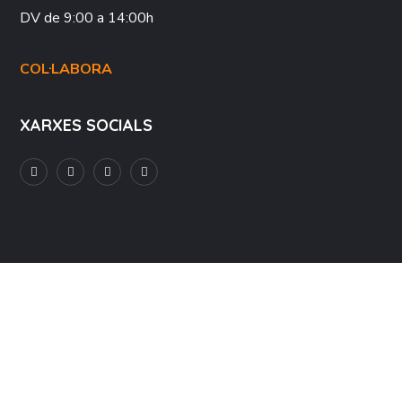
DV
de 9:00 a 14:00h
COL·LABORA
XARXES SOCIALS
Avís Legal
Política de Privacitat
©2023 Fundació Novessendes