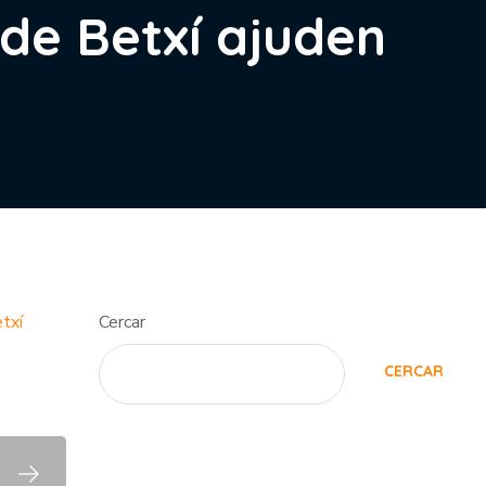
de Betxí ajuden
txí
Cercar
CERCAR