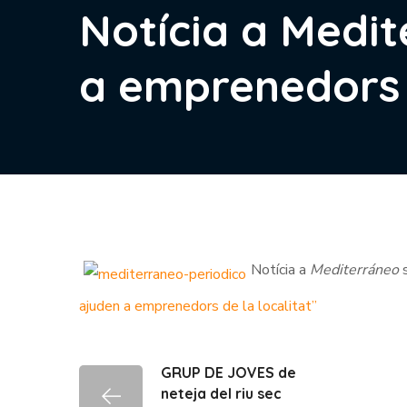
Notícia a Medi
a emprenedors d
Notícia a
Mediterráneo
s
ajuden a emprenedors de la localitat”
GRUP DE JOVES de
neteja del riu sec