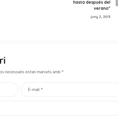
hasta después del
verano"
juny 2, 2013
ri
ps necessaris estan marcats amb
*