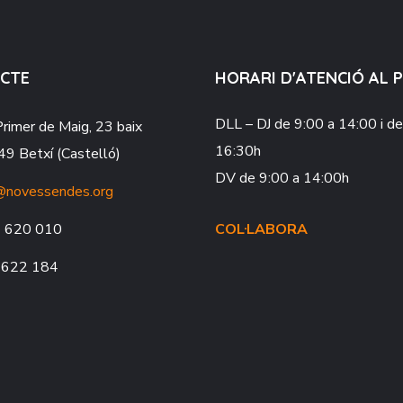
CTE
HORARI D'ATENCIÓ AL 
DLL – DJ
de 9:00 a 14:00 i d
Primer de Maig, 23 baix
16:30h
9 Betxí (Castelló)
DV
de 9:00 a 14:00h
@novessendes.org
 620 010
COL·LABORA
 622 184