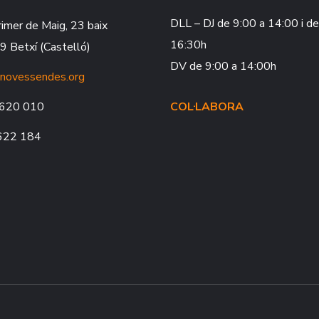
DLL – DJ
de 9:00 a 14:00 i d
rimer de Maig, 23 baix
16:30h
 Betxí (Castelló)
DV
de 9:00 a 14:00h
novessendes.org
620 010
COL·LABORA
622 184