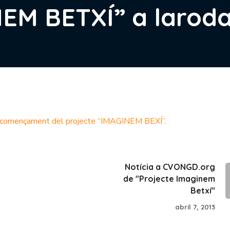
EM BETXÍ” a laroda
 el començament del projecte “IMAGINEM BEXÍ”
.
Notícia a CVONGD.org
de "Projecte Imaginem
Betxí"
abril 7, 2013