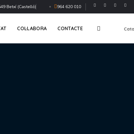
49 Betxí (Castelló)
964 620 010
TAT
COL·LABORA
CONTACTE
Cata