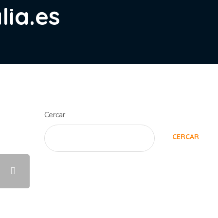
lia.es
Cercar
CERCAR