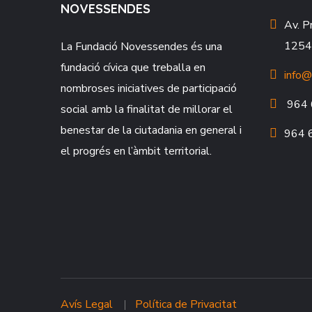
NOVESSENDES
Av. P
12549
La Fundació
Novessendes
és una
fundació cívica que treballa en
info@
nombroses iniciatives de participació
964 
social amb la finalitat de millorar el
benestar de la ciutadania en general i
964 
el progrés en l’àmbit territorial.
Avís Legal
Política de Privacitat