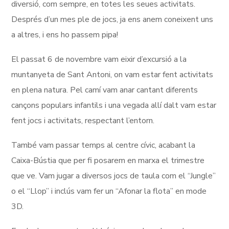
diversió, com sempre, en totes les seues activitats.
Després d’un mes ple de jocs, ja ens anem coneixent uns
a altres, i ens ho passem pipa!
El passat 6 de novembre vam eixir d’excursió a la
muntanyeta de Sant Antoni, on vam estar fent activitats
en plena natura. Pel camí vam anar cantant diferents
cançons populars infantils i una vegada allí dalt vam estar
fent jocs i activitats, respectant l’entorn.
També vam passar temps al centre cívic, acabant la
Caixa-Bústia que per fi posarem en marxa el trimestre
que ve. Vam jugar a diversos jocs de taula com el “Jungle”
o el “Llop” i inclús vam fer un “Afonar la flota” en mode
3D.