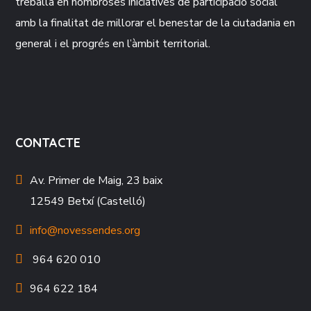
treballa en nombroses iniciatives de participació social
amb la finalitat de millorar el benestar de la ciutadania en
general i el progrés en l’àmbit territorial.
CONTACTE
Av. Primer de Maig, 23 baix
12549 Betxí (Castelló)
info@novessendes.org
964 620 010
964 622 184