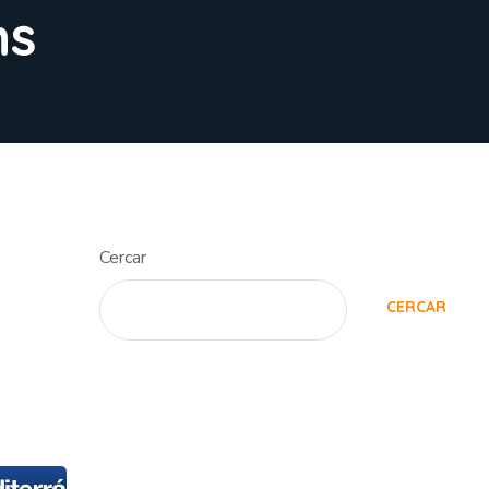
ns
ó
Cercar
CERCAR