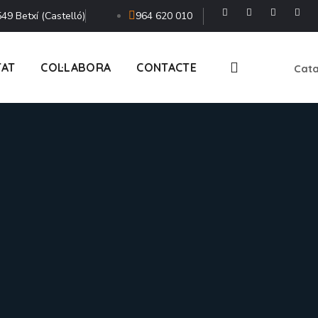
49 Betxí (Castelló)
964 620 010
TAT
COL·LABORA
CONTACTE
Cata