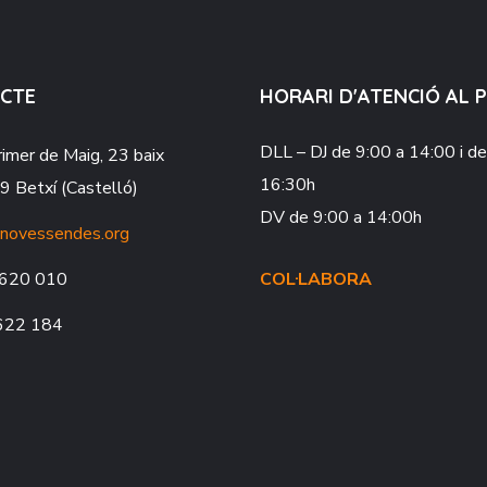
CTE
HORARI D'ATENCIÓ AL 
DLL – DJ
de 9:00 a 14:00 i d
rimer de Maig, 23 baix
16:30h
 Betxí (Castelló)
DV
de 9:00 a 14:00h
novessendes.org
620 010
COL·LABORA
622 184