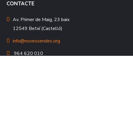
CONTACTE
Av. Primer de Maig, 23 baix
12549 Betxí (Castelló)
info@novessendes.org
964 620 010
964 622 184
HORARI D'ATENCIÓ AL PÚBLIC
DLL – DJ
de 9:00 a 14:00 i de 15:00 a 16:30h
DV
de 9:00 a 14:00h