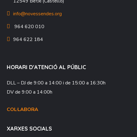
12549 Betxí (Castelló)
info@novessendes.org
964 620 010
964 622 184
HORARI D'ATENCIÓ AL PÚBLIC
DLL – DJ
de 9:00 a 14:00 i de 15:00 a 16:30h
DV
de 9:00 a 14:00h
COL·LABORA
XARXES SOCIALS