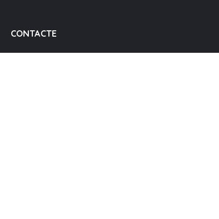
CONTACTE
Av. Primer de Maig, 23 baix
12549 Betxí (Castelló)
info@novessendes.org
964 620 010
964 622 184
HORARI D'ATENCIÓ AL PÚBLIC
DLL – DJ
de 9:00 a 14:00 i de 15:00 a 16:30h