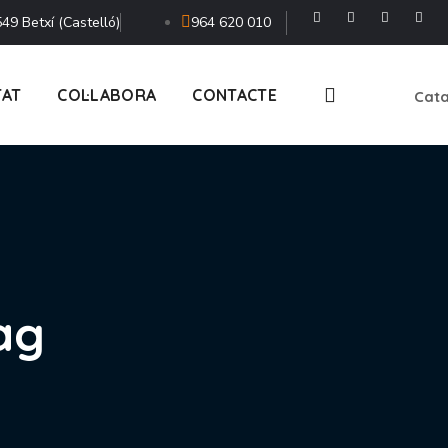
49 Betxí (Castelló)
964 620 010
TAT
COL·LABORA
CONTACTE
Cata
ag