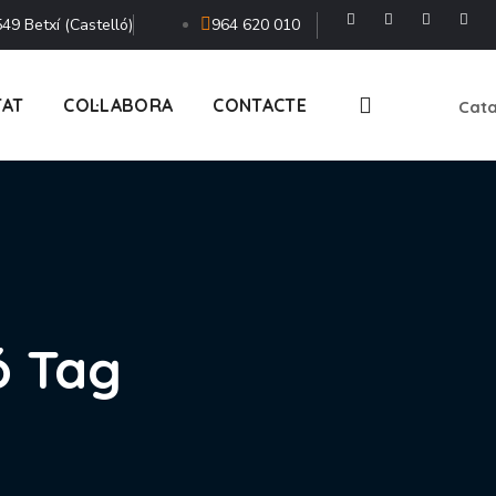
49 Betxí (Castelló)
964 620 010
TAT
COL·LABORA
CONTACTE
Cata
ó Tag