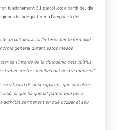
 en funcionament 31 parcel·les; a partir del dia
egidoria ha adequat per a l’ampliació del
ecte, la col·laboració, l’interés per la formació
 la norma general durant estos mesos”
.
clar de l’interés de la ciutadania pels cultius
è es troben moltes famílies del nostre municipi”
.
en situació de desocupació, i que són altres
 això, sí que ha quedat patent que per a
na activitat permanent en què ocupar el seu