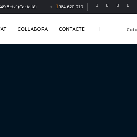
49 Betxí (Castelló)
964 620 010
TAT
COL·LABORA
CONTACTE
Cata