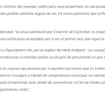
 cèntrics del municipi, cedits pels seus propietaris, es van posar
ades podran sol·licitar alguna de les 14 noves parcel·les que la R
 declarat
“la seua satisfacció per l’exercici de l’activitat: el resp
, una collita prou acceptable per a ser el primer any, han sigut
t a l’Ajuntament són, per al regidor de Medi Ambient,
“un senyal 
rnativa per a intentar pal·liar la situació de precarietat en qu
 no suposa cap panacea per a aquelles persones que es troben 
ent s’escapen a l’àmbit de competència municipal, no obstant
ó d’inactivitat, este àmbit de convivència i el fet de tindre u
ectatives vitals”.