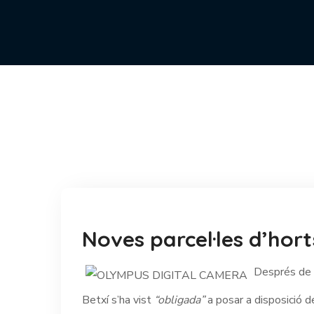
Noves parcel·les d’hort
Després de p
Betxí s’ha vist
“obligada”
a posar a disposició d