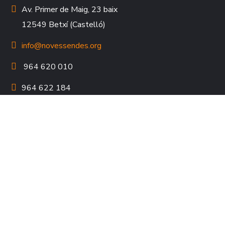
Av. Primer de Maig, 23 baix
12549 Betxí (Castelló)
info@novessendes.org
964 620 010
964 622 184
HORARI D'ATENCIÓ AL PÚBLIC
DLL – DJ
de 9:00 a 14:00 i de 15:00 a 16:30h
DV
de 9:00 a 14:00h
COL·LABORA