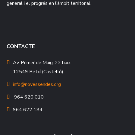
general i el progrés en l’àmbit territorial.
CONTACTE
Av. Primer de Maig, 23 baix
12549 Betxí (Castelló)
info@novessendes.org
964 620 010
964 622 184