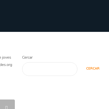
e joves
Cercar
ndes.org
CERCAR