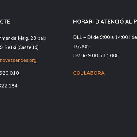
CTE
HORARI D'ATENCIÓ AL 
DLL – DJ
de 9:00 a 14:00 i d
rimer de Maig, 23 baix
16:30h
 Betxí (Castelló)
DV
de 9:00 a 14:00h
novessendes.org
620 010
COL·LABORA
622 184