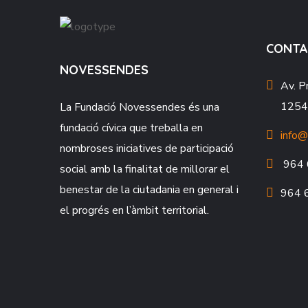
CONTA
NOVESSENDES
Av. P
12549
La Fundació
Novessendes
és una
fundació cívica que treballa en
info@
nombroses iniciatives de participació
964 
social amb la finalitat de millorar el
benestar de la ciutadania en general i
964 
el progrés en l’àmbit territorial.