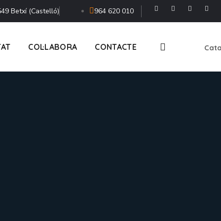
49 Betxí (Castelló)
964 620 010
TAT
COL·LABORA
CONTACTE
Cata