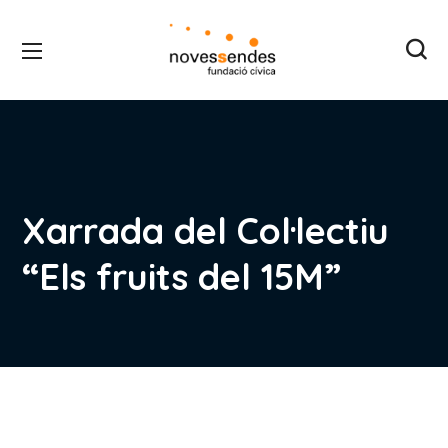
Xarrada del Col·lectiu
“Els fruits del 15M”