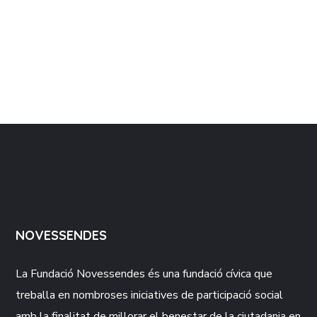
NOVESSENDES
La Fundació
Novessendes
és una fundació cívica que
treballa en nombroses iniciatives de participació social
amb la finalitat de millorar el benestar de la ciutadania en