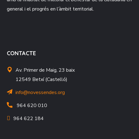
general i el progrés en l’àmbit territorial.
CONTACTE
Av. Primer de Maig, 23 baix
12549 Betxí (Castelló)
info@novessendes.org
964 620 010
964 622 184