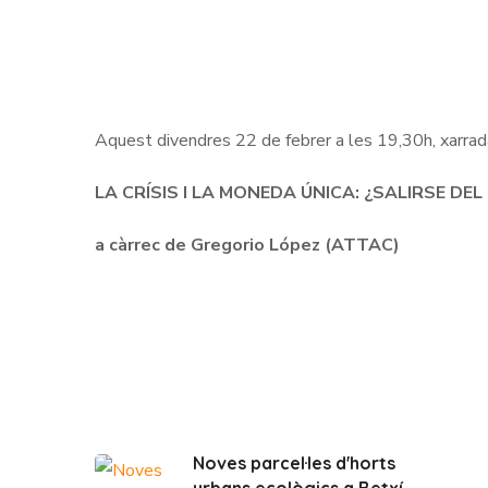
Aquest divendres 22 de febrer a les 19,30h, xarrada
LA CRÍSIS I LA MONEDA ÚNICA: ¿SALIRSE DEL
a càrrec de Gregorio López (ATTAC)
Noves parcel·les d'horts
urbans ecològics a Betxí