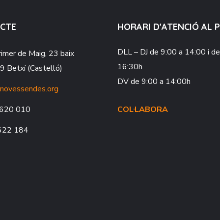
CTE
HORARI D'ATENCIÓ AL 
DLL – DJ
de 9:00 a 14:00 i d
rimer de Maig, 23 baix
16:30h
 Betxí (Castelló)
DV
de 9:00 a 14:00h
novessendes.org
620 010
COL·LABORA
622 184