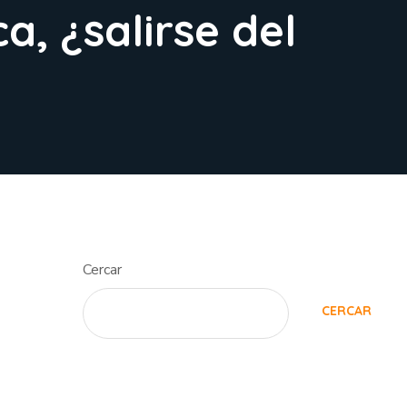
a, ¿salirse del
Cercar
CERCAR