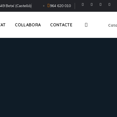
49 Betxí (Castelló)
964 620 010
TAT
COL·LABORA
CONTACTE
Cata