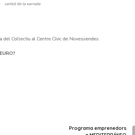
cartell de la xarrada
 del Col·lectiu al Centre Cívic de Novessendes.
 EURO?
Programa emprenedors
a MEDITERRÁNEO