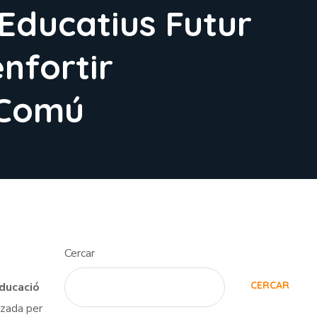
Educatius Futur
enfortir
 Comú
Cercar
CERCAR
ducació
tzada per