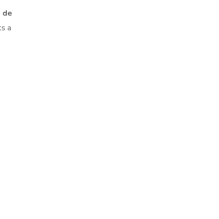
a de
ts a