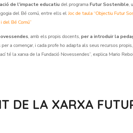
uació de l’impacte educatiu
del programa
Futur Sostenible
, 
gogia del Bé comú, entre ells el
Joc de taula “Objectiu Futur So
s i del Bé Comú”
 Novessendes
, amb els propis docents,
per a introduir la ped
s per a començar, i cada profe ho adapta als seus recursos propis,
a, ací té la xarxa de la Fundació Novessendes”, explica Mario Rebol
SIT DE LA XARXA FUTU