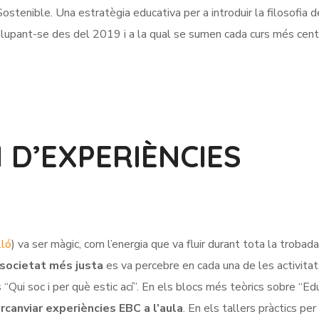
ostenible. Una estratègia educativa per a introduir la filosofia d
lupant-se des del 2019 i a la qual se sumen cada curs més cent
I D’EXPERIÈNCIES
lló
) va ser màgic, com l’energia que va fluir durant tota la trobada
 societat més justa
es va percebre en cada una de les activitat
 “Qui soc i per què estic ací”. En els blocs més teòrics sobre “Ed
ercanviar experiències EBC a l’aula
. En els tallers pràctics per