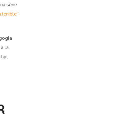
una sèrie
stenible”
agogia
 a la
lar,
R