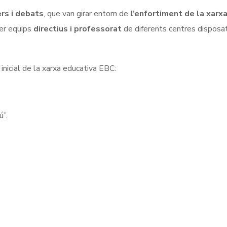
rs i debats
, que van girar entorn de
l’enfortiment de la xarx
er equips
directius i professorat
de diferents centres disposa
 inicial de la xarxa educativa EBC:
”
ú”.