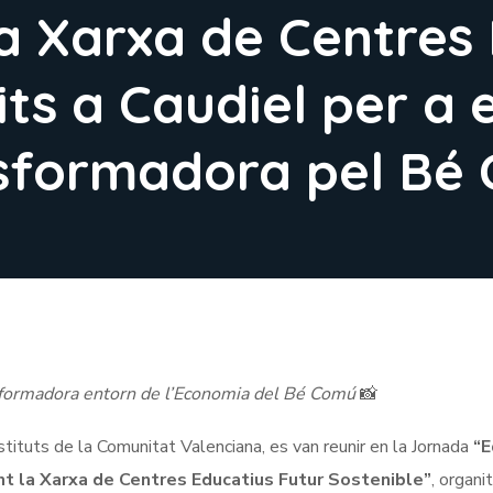
a Xarxa de Centres 
ts a Caudiel per a 
nsformadora pel Bé
nsformadora entorn de l’Economia del Bé Comú
📸
tituts de la Comunitat Valenciana, es van reunir en la Jornada
“E
int la Xarxa de Centres Educatius Futur Sostenible”
, organi