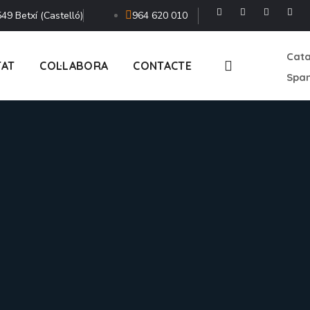
49 Betxí (Castelló)
964 620 010
Cata
TAT
COL·LABORA
CONTACTE
Span