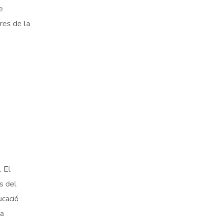
e
res de la
. El
s del
ucació
 a