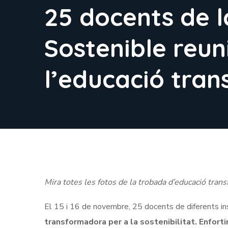
25 docents de l
Sostenible reuni
l’educació tra
Mira totes les fotos de la trobada d’educació tra
El 15 i 16 de novembre, 25 docents de diferents ins
transformadora per a la sostenibilitat. Enfort