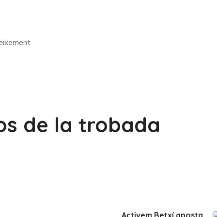
oneixement
tos de la trobada
Activem Betxí aposta