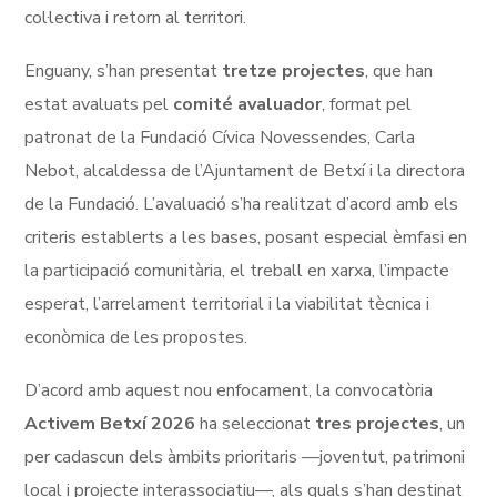
col·lectiva i retorn al territori.
Enguany, s’han presentat
tretze projectes
, que han
estat avaluats pel
comité avaluador
, format pel
patronat de la Fundació Cívica Novessendes, Carla
Nebot, alcaldessa de l’Ajuntament de Betxí i la directora
de la Fundació. L’avaluació s’ha realitzat d’acord amb els
criteris establerts a les bases, posant especial èmfasi en
la participació comunitària, el treball en xarxa, l’impacte
esperat, l’arrelament territorial i la viabilitat tècnica i
econòmica de les propostes.
D’acord amb aquest nou enfocament, la convocatòria
Activem Betxí 2026
ha seleccionat
tres projectes
, un
per cadascun dels àmbits prioritaris —joventut, patrimoni
local i projecte interassociatiu—, als quals s’han destinat