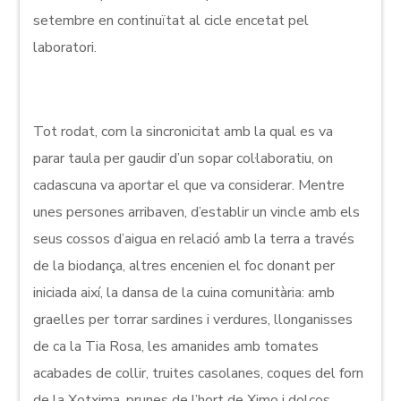
setembre en continuïtat al cicle encetat pel
laboratori.
Tot rodat, com la sincronicitat amb la qual es va
parar taula per gaudir d’un sopar col·laboratiu, on
cadascuna va aportar el que va considerar. Mentre
unes persones arribaven, d’establir un vincle amb els
seus cossos d’aigua en relació amb la terra a través
de la biodança, altres encenien el foc donant per
iniciada així, la dansa de la cuina comunitària: amb
graelles per torrar sardines i verdures, llonganisses
de ca la Tia Rosa, les amanides amb tomates
acabades de collir, truites casolanes, coques del forn
de la Xotxima, prunes de l’hort de Ximo i dolços