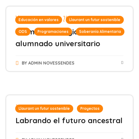
18 de septiembre de 2024
Educación en valores
Llaurant un futur sostenible
Formación dirigida a
ODS
Programaciones
Soberanía Alimentaria
alumnado universitario
BY
ADMIN NOVESSENDES
26 de julio de 2024
Llaurant un futur sostenible
Proyectos
Labrando el futuro ancestral