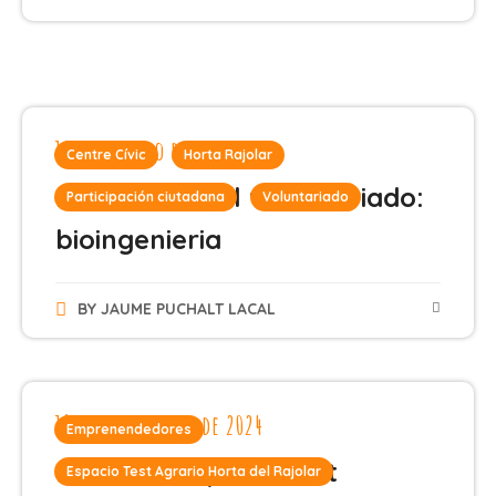
12 de febrero de 2025
Centre Cívic
Horta Rajolar
Formación del voluntariado:
Participación ciutadana
Voluntariado
bioingenieria
BY
JAUME PUCHALT LACAL
18 de noviembre de 2024
Emprenendedores
Inicio del Espacio Test
Espacio Test Agrario Horta del Rajolar