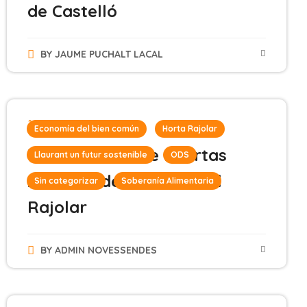
de Castelló
BY
JAUME PUCHALT LACAL
20 de mayo de 2024
Economía del bien común
Horta Rajolar
VIII Jornadas de Puertas
Llaurant un futur sostenible
ODS
Abiertas de la Horta del
Sin categorizar
Soberanía Alimentaria
Rajolar
BY
ADMIN NOVESSENDES