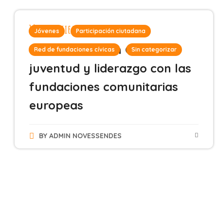
18 de septiembre de 2024
Jóvenes
Participación ciutadana
Novessendes en Ghent:
Red de fundaciones cívicas
Sin categorizar
juventud y liderazgo con las
fundaciones comunitarias
europeas
BY
ADMIN NOVESSENDES