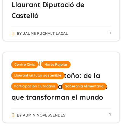
Llaurant Diputació de
Castelló
BY
JAUME PUCHALT LACAL
19 de septiembre de 2024
Centre Cívic
Horta Rajolar
Formación de otoño: de la
Llaurant un futur sostenible
tierra al mercado, alimentos
Participación ciutadana
Soberanía Alimentaria
que transforman el mundo
BY
ADMIN NOVESSENDES