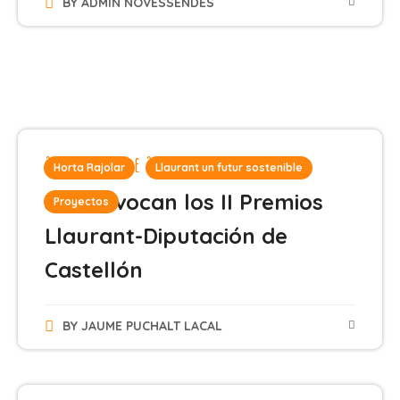
BY
ADMIN NOVESSENDES
22 de mayo de 2024
Horta Rajolar
Llaurant un futur sostenible
Se convocan los II Premios
Proyectos
Llaurant-Diputación de
Castellón
BY
JAUME PUCHALT LACAL