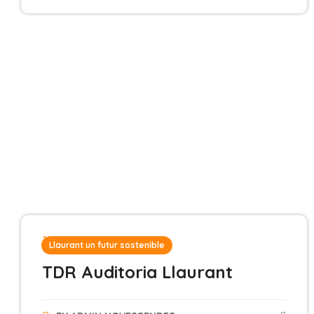
2 de febrero de 2026
Llaurant un futur sostenible
TDR Auditoria Llaurant