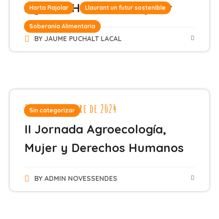
Agrario Horta del Rajolar
Horta Rajolar
Llaurant un futur sostenible
Soberanía Alimentaria
BY
JAUME PUCHALT LACAL
24 de septiembre de 2024
Sin categorizar
II Jornada Agroecología,
Mujer y Derechos Humanos
BY
ADMIN NOVESSENDES