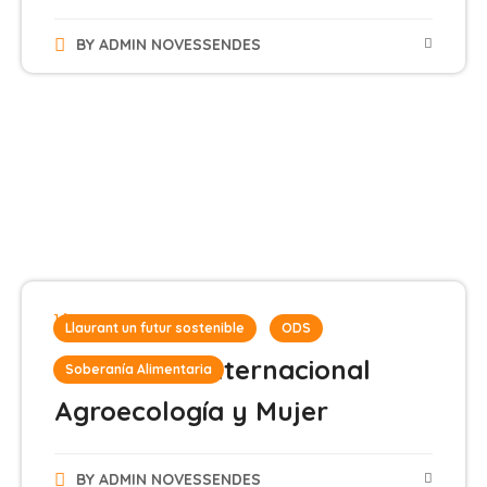
BY
ADMIN NOVESSENDES
18 de agosto de 2025
Llaurant un futur sostenible
ODS
III Jornada Internacional
Soberanía Alimentaria
Agroecología y Mujer
BY
ADMIN NOVESSENDES