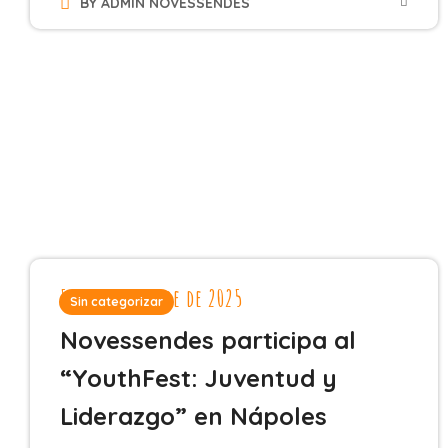
BY
ADMIN NOVESSENDES
5 de noviembre de 2025
Sin categorizar
Novessendes participa al
“YouthFest: Juventud y
Liderazgo” en Nápoles