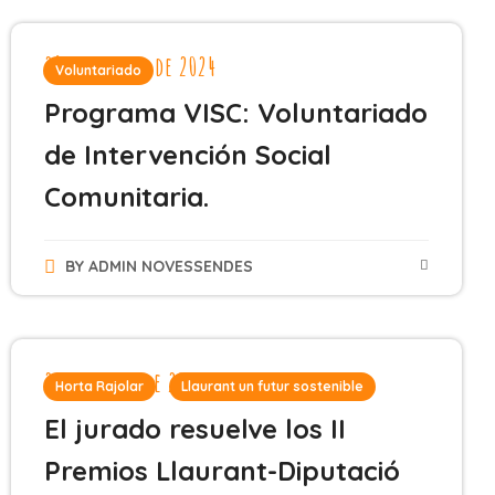
28 de agosto de 2024
Voluntariado
Programa VISC: Voluntariado
de Intervención Social
Comunitaria.
BY
ADMIN NOVESSENDES
24 de julio de 2024
Horta Rajolar
Llaurant un futur sostenible
El jurado resuelve los II
Premios Llaurant-Diputació