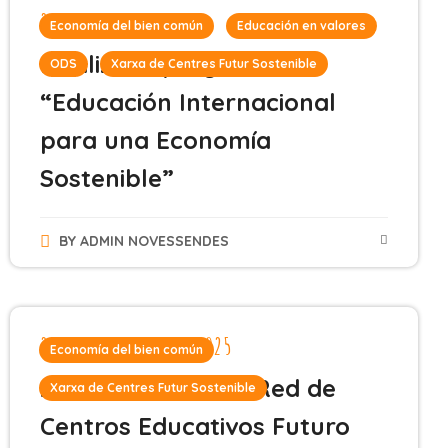
2 de marzo de 2026
Economía del bien común
Educación en valores
Finaliza el proyecto
ODS
Xarxa de Centres Futur Sostenible
“Educación Internacional
para una Economía
Sostenible”
BY
ADMIN NOVESSENDES
25 de noviembre de 2025
Economía del bien común
25 docentes de la Red de
Xarxa de Centres Futur Sostenible
Centros Educativos Futuro