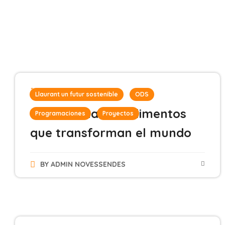
2 de julio de 2024
Llaurant un futur sostenible
ODS
Ciclo formativo: Alimentos
Programaciones
Proyectos
que transforman el mundo
BY
ADMIN NOVESSENDES