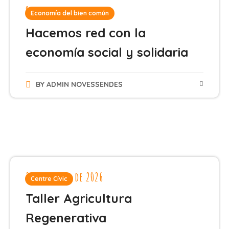
9 de marzo de 2026
Economía del bien común
Hacemos red con la
economía social y solidaria
BY
ADMIN NOVESSENDES
22 de enero de 2026
Centre Cívic
Taller Agricultura
Regenerativa