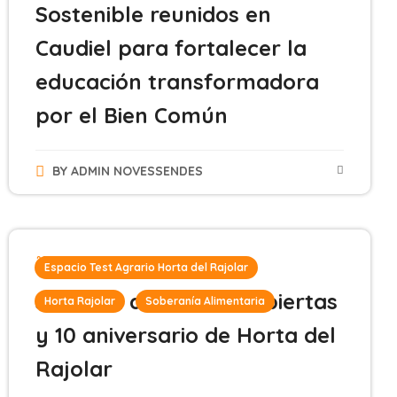
Sostenible reunidos en
Caudiel para fortalecer la
educación transformadora
por el Bien Común
BY
ADMIN NOVESSENDES
21 de mayo de 2025
Espacio Test Agrario Horta del Rajolar
Jornada de Puertas Abiertas
Horta Rajolar
Soberanía Alimentaria
y 10 aniversario de Horta del
Rajolar