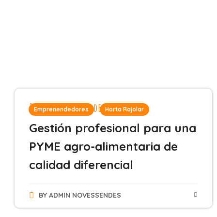
26 de septiembre de 2024
Emprenendedores
Horta Rajolar
Gestión profesional para una
PYME agro-alimentaria de
calidad diferencial
BY
ADMIN NOVESSENDES