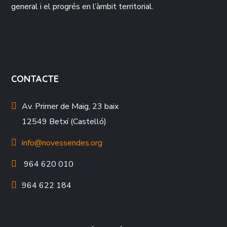
general i el progrés en l’àmbit territorial.
CONTACTE
Av. Primer de Maig, 23 baix
12549 Betxí (Castelló)
info@novessendes.org
964 620 010
964 622 184