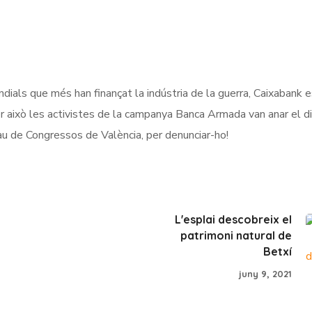
ndials que més han finançat la indústria de la guerra, Caixabank
er això les activistes de la campanya Banca Armada van anar el d
lau de Congressos de València, per denunciar-ho!
L'esplai descobreix el
patrimoni natural de
Betxí
juny 9, 2021