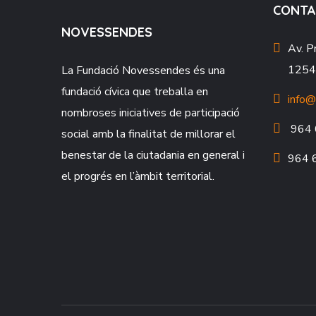
CONTA
NOVESSENDES
Av. P
12549
La Fundació
Novessendes
és una
fundació cívica que treballa en
info@
nombroses iniciatives de participació
964 
social amb la finalitat de millorar el
benestar de la ciutadania en general i
964 
el progrés en l’àmbit territorial.