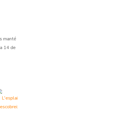
 es manté
ia 14 de