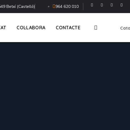
49 Betxí (Castelló)
964 620 010
TAT
COL·LABORA
CONTACTE
Cata