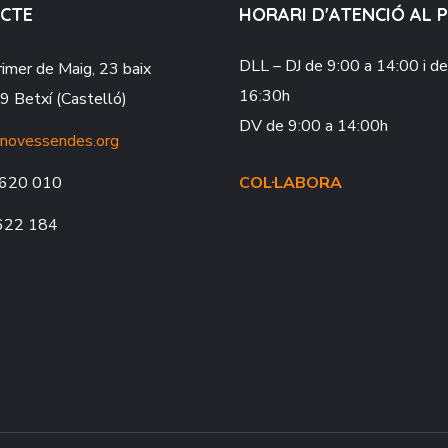
CTE
HORARI D'ATENCIÓ AL 
DLL – DJ
de 9:00 a 14:00 i d
rimer de Maig, 23 baix
16:30h
 Betxí (Castelló)
DV
de 9:00 a 14:00h
novessendes.org
620 010
COL·LABORA
622 184