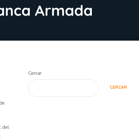
Banca Armada
Cercar
CERCAR
 de
t del
t